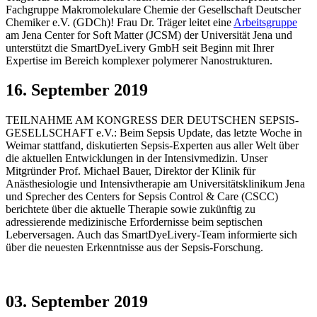
Fachgruppe Makromolekulare Chemie der Gesellschaft Deutscher
Chemiker e.V. (GDCh)! Frau Dr. Träger leitet eine
Arbeitsgruppe
am Jena Center for Soft Matter (JCSM) der Universität Jena und
unterstützt die SmartDyeLivery GmbH seit Beginn mit Ihrer
Expertise im Bereich komplexer polymerer Nanostrukturen.
16. September 2019
TEILNAHME AM KONGRESS DER DEUTSCHEN SEPSIS-
GESELLSCHAFT e.V.: Beim Sepsis Update, das letzte Woche in
Weimar stattfand, diskutierten Sepsis-Experten aus aller Welt über
die aktuellen Entwicklungen in der Intensivmedizin. Unser
Mitgründer Prof. Michael Bauer, Direktor der Klinik für
Anästhesiologie und Intensivtherapie am Universitätsklinikum Jena
und Sprecher des Centers for Sepsis Control & Care (CSCC)
berichtete über die aktuelle Therapie sowie zukünftig zu
adressierende medizinische Erfordernisse beim septischen
Leberversagen. Auch das SmartDyeLivery-Team informierte sich
über die neuesten Erkenntnisse aus der Sepsis-Forschung.
03. September 2019