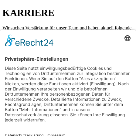
KARRIERE
Wir suchen Verstärkung für unser Team und haben aktuell folgende
Stelle in Vollzeit zu besetzen:
Technische Assistenz / Laborant -
Hier geht's zur
Stellenausschreibung
Bitte senden Sie Ihre Bewerbungsunterlagen per E-Mail als
eine
PDF-Datei unter Angaben Ihrer Gehaltsvorstellung und Ihres
frühestmöglichen Starttermins an
Diese E-Mail-Adresse ist vor
Spambots geschützt! Zur Anzeige muss JavaScript eingeschaltet
sein.
Wir freuen uns auf Ihre Bewerbung!